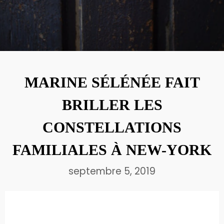
ÉNERGÉTICIENNE
29
À LA DÉCOUVERTE DU
OCTOBRE
HUMAN DESIGN AVEC
2020
MÉLISSA SIMONOT
MARINE SÉLÉNÉE FAIT
30
BRILLER LES
ADELINE ANGER, CELLE QUI
JUIN
QUITTA INSTA
2020
CONSTELLATIONS
FAMILIALES À NEW-YORK
septembre 5, 2019