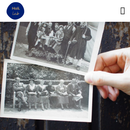
12
MON ACTIVITÉ DE
DÉCEMBRE
THÉRAPEUTE NE
2021
DÉCOLLE PAS : 14
BLOCAGES POSSIBLES
3
SUR LE CHEMIN DE JULIA
FÉVRIER
MONNIER, NATUROPATHE
2021
21
À LA RENCONTRE DE
NOVEMBRE
VIRGINIE PEYROT,
2020
COACH ET