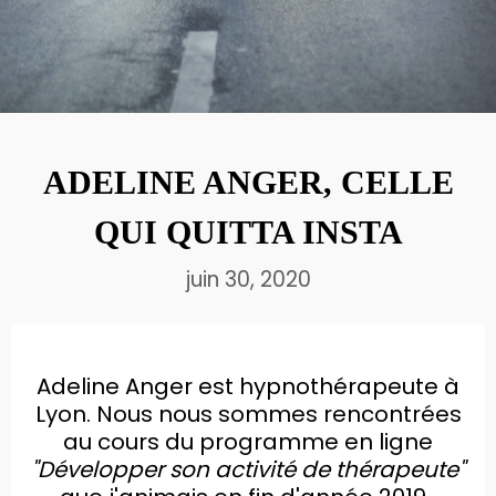
ÉNERGÉTICIENNE
29
À LA DÉCOUVERTE DU
OCTOBRE
HUMAN DESIGN AVEC
2020
MÉLISSA SIMONOT
ADELINE ANGER, CELLE
30
QUI QUITTA INSTA
ADELINE ANGER, CELLE QUI
JUIN
QUITTA INSTA
2020
juin 30, 2020
Adeline Anger est hypnothérapeute à
Lyon. Nous nous sommes rencontrées
au cours du programme en ligne
"Développer son activité de thérapeute"