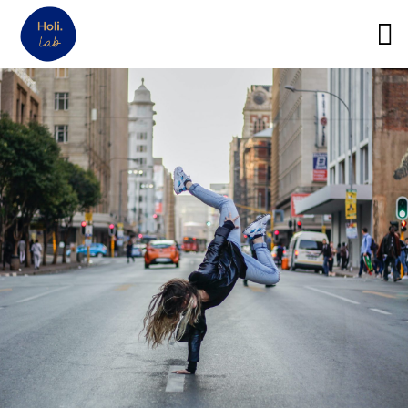
12
MON ACTIVITÉ DE
DÉCEMBRE
THÉRAPEUTE NE
2021
DÉCOLLE PAS : 14
BLOCAGES POSSIBLES
3
SUR LE CHEMIN DE JULIA
FÉVRIER
MONNIER, NATUROPATHE
2021
21
À LA RENCONTRE DE
NOVEMBRE
VIRGINIE PEYROT,
2020
COACH ET