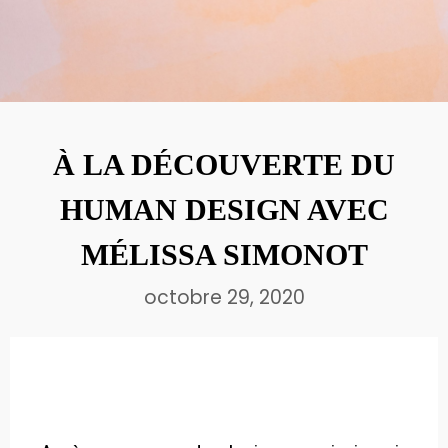
ÉNERGÉTICIENNE
29
À LA DÉCOUVERTE DU
OCTOBRE
HUMAN DESIGN AVEC
2020
MÉLISSA SIMONOT
À LA DÉCOUVERTE DU
30
HUMAN DESIGN AVEC
ADELINE ANGER, CELLE QUI
JUIN
QUITTA INSTA
2020
MÉLISSA SIMONOT
octobre 29, 2020