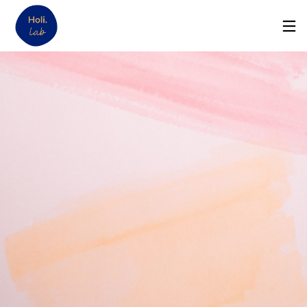
12
MON ACTIVITÉ DE
DÉCEMBRE
THÉRAPEUTE NE
2021
DÉCOLLE PAS : 14
BLOCAGES POSSIBLES
3
SUR LE CHEMIN DE JULIA
FÉVRIER
MONNIER, NATUROPATHE
2021
21
À LA RENCONTRE DE
NOVEMBRE
VIRGINIE PEYROT,
2020
COACH ET