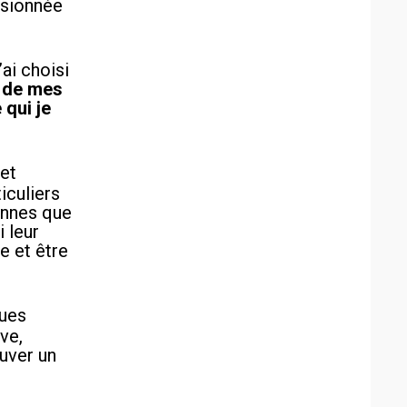
assionnée
ai choisi
e de mes
 qui je
 et
iculiers
onnes que
 leur
e et être
ques
ve,
ouver un