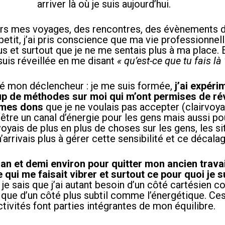
arriver là où je suis aujourd’hui.
vers mes voyages, des rencontres, des évènements 
 petit, j’ai pris conscience que ma vie professionnel
s et surtout que je ne me sentais plus à ma place. E
suis réveillée en me disant
« qu’est-ce que tu fais là 
té mon déclencheur : je me suis formée,
j’ai
expéri
p de méthodes sur moi qui m’ont permises de ré
 mes dons
que je ne voulais pas accepter (clairvoya
 être un canal d’énergie pour les gens mais aussi po
oyais de plus en plus de choses sur les gens, les si
n’arrivais plus à gérer cette sensibilité et ce décalag
 1 an et demi environ pour quitter mon ancien travai
e qui me faisait vibrer et surtout ce pour quoi je s
, je sais que j’ai autant besoin d’un côté cartésien 
que d’un côté plus subtil comme l’énergétique. Ce
ctivités font parties intégrantes de mon équilibre.