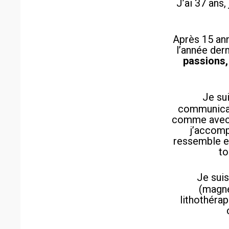
J’ai 37 ans,
Après 15 ann
l’année der
passions,
Je su
communicati
comme avec l
j’accomp
ressemble et
to
Je sui
(magné
lithothéra