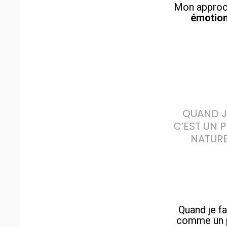
Mon approch
émotionn
QUAND JE
C’EST UN 
NATURE
Quand je f
comme un p