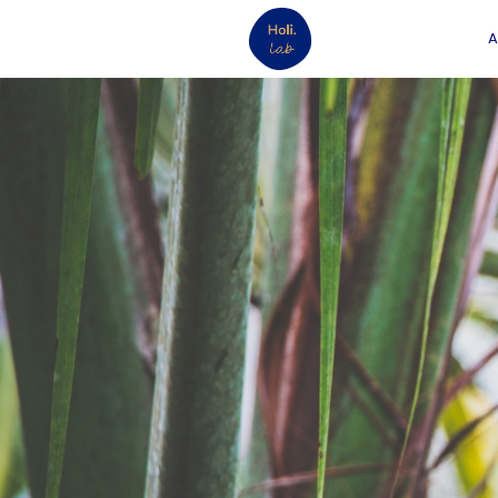
A
12
MON ACTIVITÉ
DÉCEMBRE
DE THÉRAPEUTE
2021
NE DÉCOLLE PAS :
14 BLOCAGES
POSSIBLES
29
À LA DÉCOUVERTE
OCTOBRE
DU HUMAN
2020
DESIGN AVEC
MÉLISSA SIMONOT