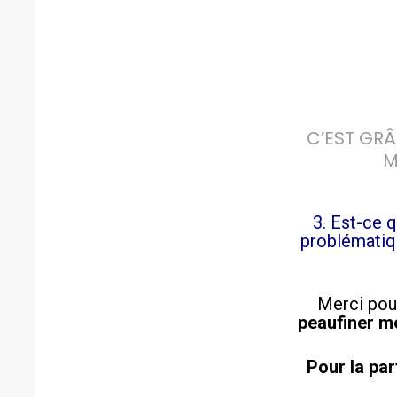
C’EST GRÂ
M
3. Est-ce q
problématiq
Merci pou
peaufiner me
Pour la part