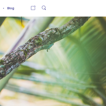
Blog
À LA RENCONTRE
E
DE VIRGINIE
PEYROT, COACH
ET
ÉNERGÉTICIENNE