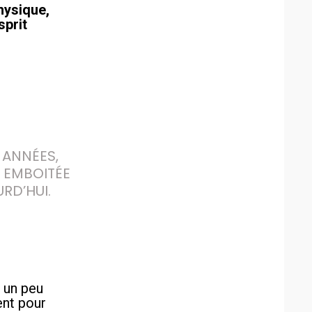
physique,
sprit
ANNÉES, 
 EMBOITÉE 
RD’HUI.
 un peu
ent pour