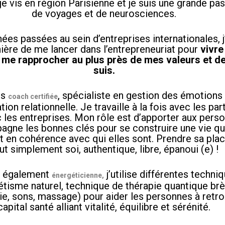
 je vis en région Parisienne et je suis une grande p
de voyages et de neurosciences.
ées passées au sein d’entreprises internationales, j’
nière de me lancer dans l’entrepreneuriat pour
vivr
 me rapprocher au plus près de mes valeurs et de
suis.
is
, spécialiste en gestion des émotions
coach certifiée
on relationnelle. Je travaille à la fois avec les part
es entreprises. Mon rôle est d’apporter aux pers
agne les bonnes clés pour se construire une vie qui
 en cohérence avec qui elles sont. Prendre sa plac
ut simplement soi, authentique, libre, épanoui (e) !
s également
j’utilise différentes techni
énergéticienne,
tisme naturel, technique de thérapie quantique brè
pie, sons, massage) pour aider les personnes à retr
capital santé alliant vitalité, équilibre et sérénité.