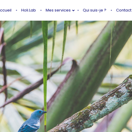
ccueil
Holi.Lab
Mes services
Qui suis-je ?
Contact
3
21
SUR LE CHEMIN DE
FÉVRIER
NOVEMBR
JULIA MONNIER,
2021
2020
NATUROPATHE
30
ADELINE ANGER, CELLE
JUIN
QUI QUITTA INSTA
2020