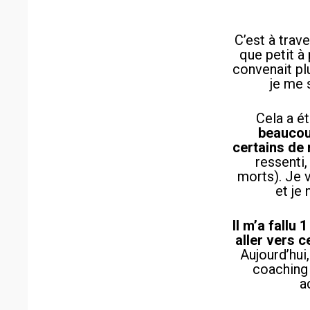
C’est à tra
que petit à
convenait plu
je me 
Cela a é
beaucou
certains de
ressenti,
morts). Je v
et je 
Il m’a fallu
aller vers c
Aujourd’hui
coaching 
a