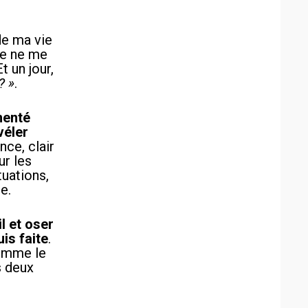
de ma vie
le ne me
t un jour,
? »
.
menté
véler
nce, clair
ur les
tuations,
e.
l et oser
uis faite
.
comme le
s deux