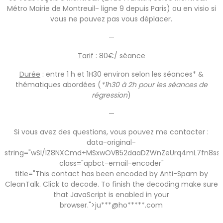
Métro Mairie de Montreuil- ligne 9 depuis Paris) ou
en visio si
vous ne pouvez pas vous déplacer.
—
Tarif
: 80€/ séance
Durée
: entre 1 h et 1H30 environ selon les séances* &
thématiques abordées (
*1h30 à 2h pour les séances de
régression
)
—
Si vous avez des questions, vous pouvez me contacter :
data-original-
string="wSI/lZ8NXCmd+MSxwOVB52daaDZWnZeUrq4mL7fn8ss=
class="apbct-email-encoder"
title="This contact has been encoded by Anti-Spam by
CleanTalk. Click to decode. To finish the decoding make sure
that JavaScript is enabled in your
browser.">ju***@ho*****.com