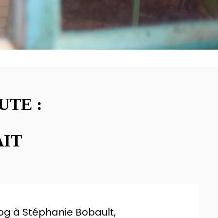
UTE :
AIT
log à Stéphanie Bobault,