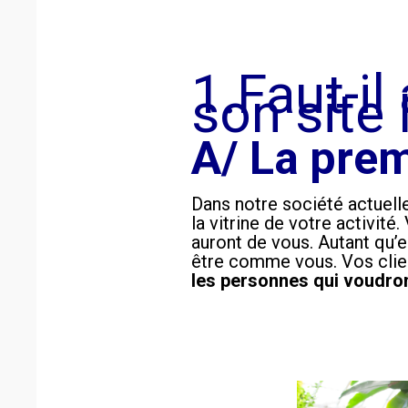
1.Faut-il
son site 
A/ La pre
Dans notre société actuelle
la vitrine de votre activité
auront de vous. Autant qu’e
être comme vous. Vos clien
les personnes qui voudron