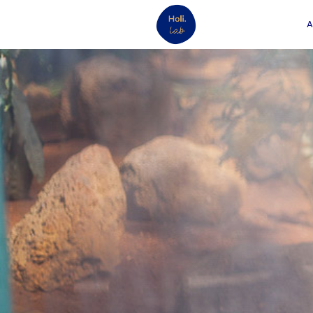
A
12
MON ACTIVITÉ
DÉCEMBRE
DE THÉRAPEUTE
2021
NE DÉCOLLE PAS :
14 BLOCAGES
POSSIBLES
29
À LA DÉCOUVERTE
OCTOBRE
DU HUMAN
2020
DESIGN AVEC
MÉLISSA SIMONOT