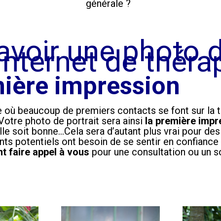
générale ?
 avoir une photo 
Internet de théra
mière impression
 où beaucoup de premiers contacts se font sur la toi
. Votre photo de portrait sera ainsi
la première impr
lle soit bonne…Cela sera d’autant plus vrai pour de
ts potentiels ont besoin de se sentir en confiance
t faire appel à vous
pour une consultation ou un s