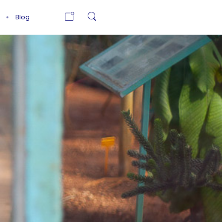
Blog
À LA RENCONTRE
E
DE VIRGINIE
PEYROT, COACH
ET
ÉNERGÉTICIENNE