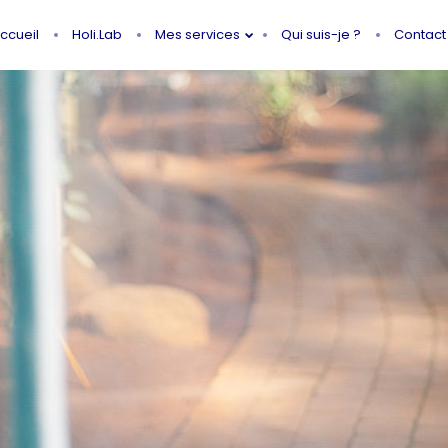
ccueil
Holi.Lab
Mes services
Qui suis-je ?
Contact
3
21
SUR LE CHEMIN DE
FÉVRIER
NOVEMBR
JULIA MONNIER,
2021
2020
NATUROPATHE
30
ADELINE ANGER, CELLE
JUIN
QUI QUITTA INSTA
2020