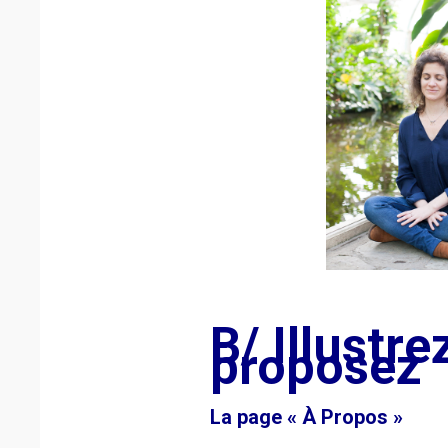
B/ Illustr
proposez
La page « À Propos »