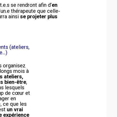
.e.s se rendront afin d’
en
’un.e thérapeute que celle-
urra ainsi
se projeter plus
ts (ateliers,
re…)
s organisez
 longs mois à
s ateliers,
rs bien-être
,
s lesquels
up de cœur et
tager en
, ce que les
 est
un vrai
e expérience