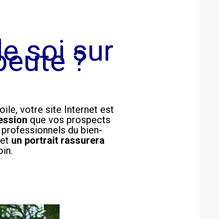
de soi sur
peute ?
le, votre site Internet est
ession
que vos prospects
s professionnels du bien-
 et
un portrait rassurera
oin.