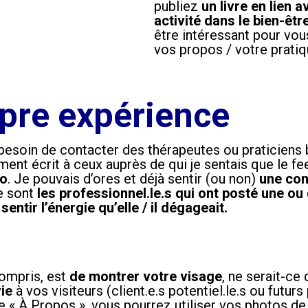
publiez
un livre en lien 
activité dans le bien-êtr
être intéressant pour vous
vos propos / votre prati
pre expérience
esoin de contacter des thérapeutes ou praticiens b
ement écrit à ceux auprès de qui je sentais que le fe
to
. Je pouvais d’ores et déjà sentir (ou non)
une co
e sont
les professionnel.le.s qui ont posté une ou
,
sentir l’énergie qu’elle / il dégageait.
compris, est
de montrer votre visage
, ne serait-ce 
ie
à vos visiteurs (client.e.s potentiel.le.s ou futur
e « À Propos », vous pourrez utiliser vos photos de 