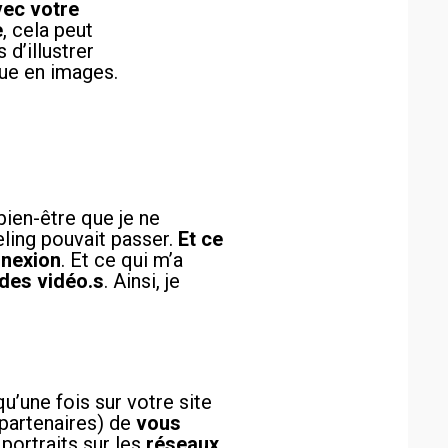
avec votre
e
, cela peut
 d’illustrer
que en images.
ien-être que je ne
eling pouvait passer.
Et ce
nnexion
. Et ce qui m’a
 des vidéo.s
. Ainsi, je
qu’une fois sur votre site
s partenaires) de
vous
portraits sur les
réseaux