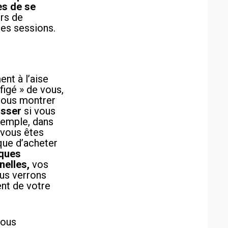
es de se
rs de
nes sessions.
ent à l’aise
 figé » de vous,
vous montrer
asser
si vous
xemple, dans
 vous êtes
 que d’acheter
ques
nelles,
vos
ous verrons
nt de votre
vous