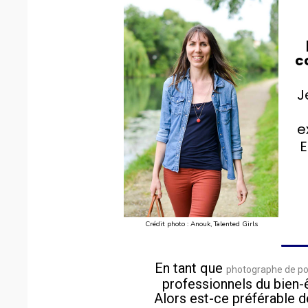
c
J
e
E
Crédit photo : Anouk, Talented Girls
En tant que
photographe de por
professionnels du bien-ê
Alors est-ce préférable d